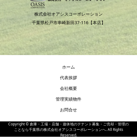
株式会社オアシスコーポレーション
千葉県松戸市串崎新田37-116【本店】
ホーム
代表挨拶
会社概要
管理実績物件
お問合せ
Copyright ©
倉庫・工場・店舗・遊休地のテナント募集・ご売却・管理の
ことなら千葉県の株式会社オアシスコーポレーションへ. All Rights
Reserved.