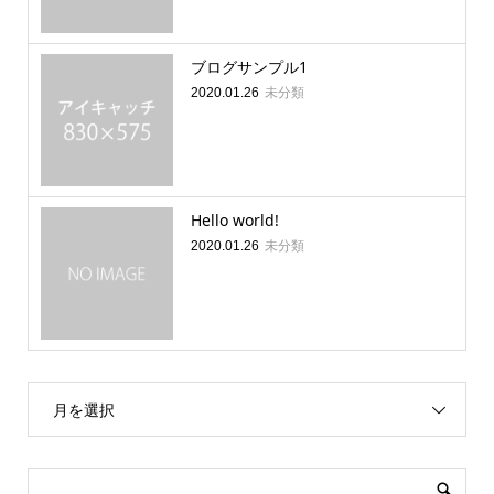
ブログサンプル1
未分類
2020.01.26
Hello world!
未分類
2020.01.26
月を選択